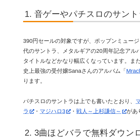
音ゲーやパチスロのサントラ
390円セールの対象ですが、ポップンミュー
代のサントラ、メタルギアの20周年記念アルバ
タイトルなどかなり幅広くなっています。ま
史上最強の受付嬢Sanaさんのアルバム「
Mrac
ります。
パチスロのサントラは上でも書いたとおり、
ラ
・
マジハロ3
・
戦人～上杉謙信～
があ
3曲ほどバラで無料ダウン