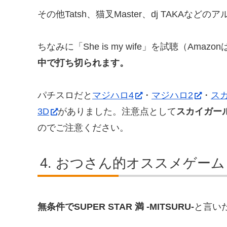
その他Tatsh、猫叉Master、dj TAKA
ちなみに「She is my wife」を試聴（Ama
中で打ち切られます。
パチスロだと
マジハロ4
・
マジハロ2
・
ス
3D
がありました。注意点として
スカイガールズ
のでご注意ください。
おつさん的オススメゲーム
無条件でSUPER STAR 満 -MITSURU-
と言い