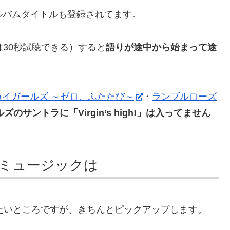
などのアルバムタイトルも登録されてます。
zonは30秒試聴できる）すると
語りが途中から始まって途
カイガールズ ～ゼロ、ふたたび～
・
ランブルローズ
のサントラに「Virgin’s high!」は入ってません
ミュージックは
たいところですが、きちんとピックアップします。