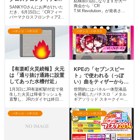
結構前の話になりますが大一
示会レポ
商会から「CR
SANKYOさんにお声がけいた
T.M.Revolution」が発表され
だき、6月15日に「CRフィー
ました。すでにスペックなど
バーマクロスフロンティア2」
も公表されてますが、この機
の展示発表会にお邪魔してき
種に限らず新機種は検定通過
ました。発表当日は大勢のメ
の情報が流れた段階でどんな
ディアだけでなく、パチン
パチンコ・パチスロ
パチンコ・パチスロ
台になるのか妄想をふくらま
コ・パチスロのブログをやっ
せるのが色々と楽しかったり
ているブロガーの方々も大勢
し...
参加しました。なんでもS...
【有楽町火災続報】火元
KPEの「セブンスビー
は「通り抜け通路に設置
ト」で使われる（っぽ
してあった水槽付近」
い）曲をティザーからま
とめてみた
1月3日にJR有楽町駅付近で発
世間的にはパネル一体型液晶
生した火災は帰省ラッシュを
を搭載したパチスロ「メタル
直撃し、JRのダイヤは終日大
ギアソリッド スネークイータ
混乱となりました。4日に警察
ー」の方が注目されているよ
と消防による現場検証が行わ
うですが、個人的には同日テ
れ、徐々にその火元が明らか
ィザームービーが公開された
パチンコ・パチスロ
パチンコ・パチスロ
になりつつあります。3日のエ
「セブンスビート」の方が気
ントリーでは「ゲームセンタ
になります。※ 公式サイトが
ー」と書きましたが、ど...
更新されて隠し曲以外の63
曲...