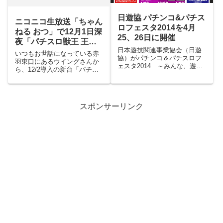
日遊協 パチンコ&パチス
ニコニコ生放送「ちゃん
ロフェスタ2014を4月
ねる おつ」で12月1日深
25、26日に開催
夜「パチスロ獣王 王者
日本遊技関連事業協会（日遊
の帰還」を配信します
いつもお世話になっている赤
協）がパチンコ＆パチスロフ
羽東口にあるウイングさんか
ェスタ2014 ～みんな、遊ぼ
ら、12/2導入の新台「パチス
うよ！楽しいぱちんこ！～を
ロ獣王 王者の帰還」を配信し
開催するそうです。久しぶり
ます。今回は今のところゲス
だなと思ったら2年ぶりなんで
トなし。最後まで私一人での
すね。場所はベルサール秋葉
配信になるかもしれません。
原で、25日は業界関係者向
スポンサーリンク
配信時間は0:30からの3:00ま
け、26日は一般のかたも事...
でを予定しています...