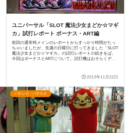
ユニバーサル「SLOT 魔法少女まどか☆マギ
カ」試打レポート ボーナス・ART編
前回の通常時メインのレポートからすっかり時間がたっ
ちゃいましたが、先週の日曜日に打ってきました「SLOT
魔法少女まどか☆マギカ」の試打レポートの続きをば。
今回はボーナスとARTについて。試打機はおそらくデモ
版ということで色々と当たりやすい状...
日
2013年11月22日
パチンコ・パチスロ