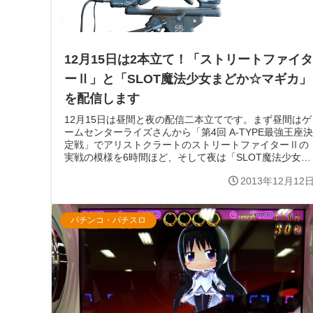
12月15日は2本立て！「ストリートファイタ
ーⅡ」と「SLOT魔法少女まどか☆マギカ」
を配信します
12月15日は昼間と夜の配信二本立てです。まず昼間はゲ
ームセンターライズさんから「第4回 A-TYPE最強王座決
定戦」でアリストクラートのストリートファイターⅡの
実戦の模様を6時間ほど、そして夜は「SLOT魔法少女ま
どか☆マギカ」の導入前配...
2013年12月12
パチンコ・パチスロ