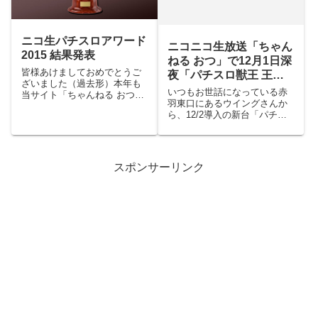
まだ公...
ニコ生パチスロアワード
ニコニコ生放送「ちゃん
2015 結果発表
ねる おつ」で12月1日深
皆様あけましておめでとうご
夜「パチスロ獣王 王者
ざいました（過去形）本年も
の帰還」を配信します
いつもお世話になっている赤
当サイト「ちゃんねる おつ」
羽東口にあるウイングさんか
をどうぞよろしくお願いいた
ら、12/2導入の新台「パチス
します。すっかり時間が経っ
ロ獣王 王者の帰還」を配信し
てしまいましたが、昨年11月
ます。今回は今のところゲス
から12月にかけて投票を受け
トなし。最後まで私一人での
付けておりました「ニコ生パ
配信になるかもしれません。
チスロアワード2015」、...
スポンサーリンク
配信時間は0:30からの3:00ま
でを予定しています...