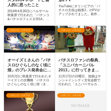
人的に思ったこと
YouTubeにオリンピアの「パ
チスロ主役は銭形2」のPVが
2014年4月26日にベルサール
アップされてました。前作は4
秋葉原で行われた「パチンコ
号機の末期に3G連で711枚の
&パチスロフェスタ2014」を
BIGが連チャンするマシンと
覗いてきました。当日は好天
して一世を風靡しましたが、5
にも恵まれたこともあり結構
号機でも「3G連」「711枚」
な入場者数でした。いろいろ
パチンコ・パチスロ
パチンコ・パチスロ
は踏襲されているようです。
写真も撮ってきましたし、い
純増約2....
ろいろ言いたいこともあるの
で詳しくは本文で。 ベ...
オーイズミさんの「パチ
パチスロファンの祭典、
スロひぐらしのなく頃に
「ユニバカーニバル
煌」のプレス発表会に行
2013」に行ってきまし
ってきました
た！
10月2日に秋葉原で行われたオ
11月17日の日曜日、池袋はサ
ーイズミの次機種「パチスロ
ンシャインシティ文化会館で
ひぐらしのなく頃に煌（き
行われた「ユニバーサルカー
ら）」のプレス発表会に行っ
ニバル2013 IN サンシャイン
てきました。仕事で、です
シティ」に行ってまいりまし
よ。発表会の後には試打も行
た！当日はなんでも4000名近
パチンコ・パチスロ
パチンコ・パチスロ
ってきました。あまり長時間
い来場者があったそうです
打てなかったことと、試打の
が、座れるスペースがかなり
段階では細かい仕様について
広く確保されていた...