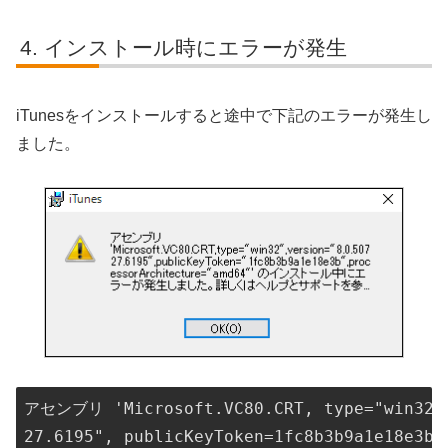
インストール時にエラーが発生
iTunesをインストールすると途中で下記のエラーが発生し
ました。
アセンブリ 'Microsoft.VC80.CRT, type="win32",
27.6195", publicKeyToken=1fc8b3b9a1e18e3b",