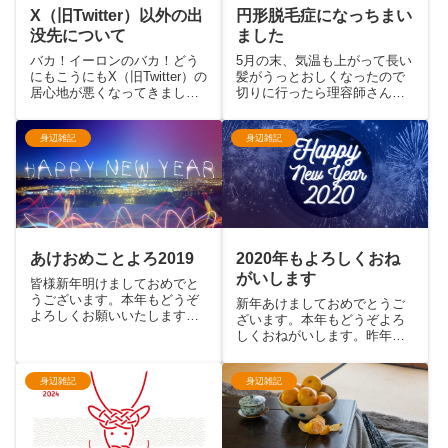
X（旧Twitter）以外の出
円形脱毛症になっちまい
没先について
ました
バカ！イーロンのバカ！どう
5月の末、気温も上がって長い
にもこうにもX（旧Twitter）の
髪がうっとおしくなったので
居心地が悪くなってきまし
切りに行ったら理容師さんが
た。主にトレンドワード汚染
妙に神妙な顔で後頭部を見て
（インプレ狙いのbotやエロ
います。ぼそっと「右のうし
bot、コンサルに言われただろ
ろが…」と。合わせ鏡で確認
身辺雑記
身辺雑記
っていう感じの企業アカウン
したところ、名刺の半分くら
ト）が原因です。今までは必
いのサイズで地肌が露出。流
要な情報を集めると...
石に「わからないように切っ
てく...
あけおめことよろ2019
2020年もよろしくおね
がいします
皆様新年明けましておめでと
うございます。本年もどうぞ
新年あけましておめでとうご
よろしくお願いいたします。
ざいます。本年もどうぞよろ
身も蓋もないことを書きます
しくおねがいします。昨年は
が、これを書いているのはま
パチンコ・パチスロ系の音楽
だ2019年まであと2時間を残
イベントP/S Rush!!やJAC-IN
しているタイミングです。こ
の他、自分自身初のゲーム系
身辺雑記
身辺雑記
の年末は年末らしいことは特
イベント4 on Gamersにも参
にせず、慎ましく過ごしてお
加させていただきました。ま
り...
た、い...