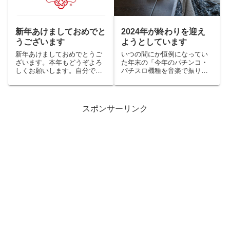
新年あけましておめでと
2024年が終わりを迎え
うございます
ようとしています
新年あけましておめでとうご
いつの間にか恒例になってい
ざいます。本年もどうぞよろ
た年末の「今年のパチンコ・
しくお願いします。自分でも
パチスロ機種を音楽で振り返
驚いたのですが1年ぶりの更新
る配信」が終わりまして、大
です（白目 「2022年は更新
晦日になりました。ビッグみ
なかったので今年は更新する
そか。振り返ってみれば2024
ぞ」って書いておきながらま
年、ひょんなことから継続的
スポンサーリンク
たやらかしました
なお仕事いただくなど仕事面
ではかなり激動の1年になっ
た...