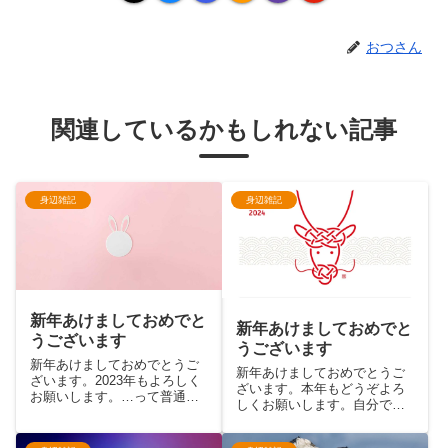
おつさん
関連しているかもしれない記事
身辺雑記
身辺雑記
新年あけましておめでと
新年あけましておめでと
うございます
うございます
新年あけましておめでとうご
新年あけましておめでとうご
ざいます。2023年もよろしく
ざいます。本年もどうぞよろ
お願いします。…って普通は
しくお願いします。自分でも
三が日に公開する記事です
驚いたのですが1年ぶりの更新
ね。すいません。振り返って
です（白目 「2022年は更新
みたんですが2022年は下書き