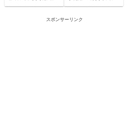
仕事の関係で子供の頃から引
的なお話で恐縮ですが、今年
っ越しが多い人生を送ってま
はアラフォーの「アラ」が取
すが、考えてみれば小学生の
れて40歳になります。今年
ときに千葉に越してきてから
は、というか今月で、です。
スポンサーリンク
今の仕事に就くまでずっと関
aroundのアラは取れても粗は
東圏内で引っ越しをしてた...
取れないまま人間デビュー
し...