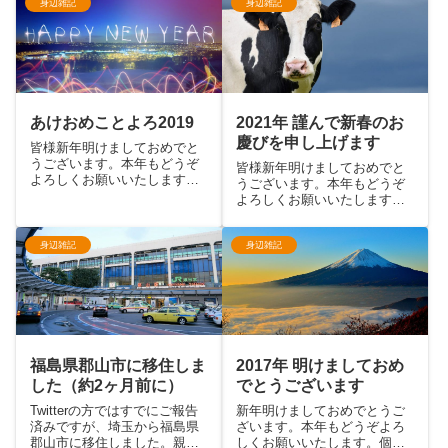
なかったので今年は更新する
身辺雑記
身辺雑記
記事は作ってたものの投稿1件
ぞ」って書いておきながらま
もなしという完全放置状態に
たやらかしました
なってしまっていました。...
2021年 謹んで新春のお
あけおめことよろ2019
慶びを申し上げます
皆様新年明けましておめでと
うございます。本年もどうぞ
皆様新年明けましておめでと
よろしくお願いいたします。
うございます。本年もどうぞ
身も蓋もないことを書きます
よろしくお願いいたします。
が、これを書いているのはま
昨年は世界的なコロナ禍もあ
だ2019年まであと2時間を残
り、もともと引きこもりがち
しているタイミングです。こ
体質だったのにより拍車がか
身辺雑記
身辺雑記
の年末は年末らしいことは特
かる結果となり、2020年後半
にせず、慎ましく過ごしてお
はイベントや飲み会はおろか
り...
会社にもあまり行かず、せい
ぜ...
福島県郡山市に移住しま
2017年 明けましておめ
した（約2ヶ月前に）
でとうございます
Twitterの方ではすでにご報告
新年明けましておめでとうご
済みですが、埼玉から福島県
ざいます。本年もどうぞよろ
郡山市に移住しました。親の
しくお願いいたします。個人