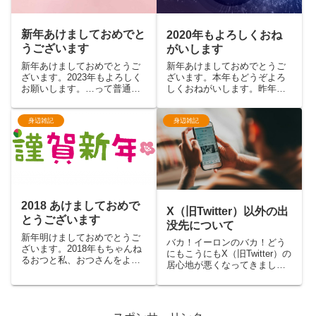
新年あけましておめでと
2020年もよろしくおね
うございます
がいします
新年あけましておめでとうご
新年あけましておめでとうご
ざいます。2023年もよろしく
ざいます。本年もどうぞよろ
お願いします。…って普通は
しくおねがいします。昨年は
三が日に公開する記事です
パチンコ・パチスロ系の音楽
ね。すいません。振り返って
イベントP/S Rush!!やJAC-IN
みたんですが2022年は下書き
の他、自分自身初のゲーム系
身辺雑記
身辺雑記
記事は作ってたものの投稿1件
イベント4 on Gamersにも参
もなしという完全放置状態に
加させていただきました。ま
なってしまっていました。...
た、い...
2018 あけましておめで
X（旧Twitter）以外の出
とうございます
没先について
新年明けましておめでとうご
バカ！イーロンのバカ！どう
ざいます。2018年もちゃんね
にもこうにもX（旧Twitter）の
るおつと私、おつさんをよろ
居心地が悪くなってきまし
しくお願いいたします。
た。主にトレンドワード汚染
Twitterではこんなことを年末
（インプレ狙いのbotやエロ
ツイートしておりました。
bot、コンサルに言われただろ
（連投した頭の方のツイート
っていう感じの企業アカウン