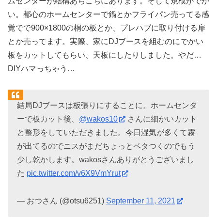
ムセンターが結構あちこちにあります。そして規模がでか
い。都心のホームセンターで鍋とかフライパン売ってる感
覚でで900×1800の桐の板とか、プレハブに取り付ける扉
とか売ってます。実際、家にDJブースを組むのにでかい
板をカットしてもらい、天板にしたりしました。やだ…
DIYハマっちゃう…
結局DJブースは板張りにすることに。ホームセンタ
ーで板カット後、
@wakos10
さんに細かいカット
と整形をしていただきました。今日湿気が多くて霧
が出てるのでニスがまだちょっとベタつくのでもう
少し乾かします。wakosさんありがとうございまし
た
pic.twitter.com/v6X9VmYrut
— おつさん (@otsu6251)
September 11, 2021