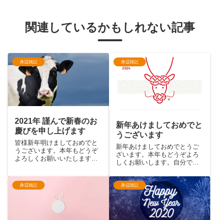
関連しているかもしれない記事
身辺雑記
身辺雑記
2021年 謹んで新春のお
新年あけましておめでと
慶びを申し上げます
うございます
皆様新年明けましておめでと
新年あけましておめでとうご
うございます。本年もどうぞ
ざいます。本年もどうぞよろ
よろしくお願いいたします。
しくお願いします。自分でも
昨年は世界的なコロナ禍もあ
驚いたのですが1年ぶりの更新
り、もともと引きこもりがち
です（白目 「2022年は更新
体質だったのにより拍車がか
なかったので今年は更新する
身辺雑記
身辺雑記
かる結果となり、2020年後半
ぞ」って書いておきながらま
はイベントや飲み会はおろか
たやらかしました
会社にもあまり行かず、せい
ぜ...