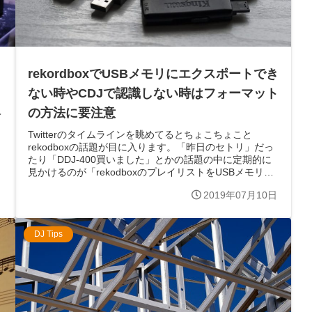
rekordboxでUSBメモリにエクスポートでき
ない時やCDJで認識しない時はフォーマット
の方法に要注意
予
Twitterのタイムラインを眺めてるとちょこちょこと
rekodboxの話題が目に入ります。「昨日のセトリ」だっ
たり「DDJ-400買いました」とかの話題の中に定期的に
見かけるのが「rekodboxのプレイリストをUSBメモリに
エクスポート...
日
2019年07月10日
DJ Tips