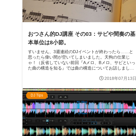
おつさん的DJ講座 その03：サビや間奏の基
本単位は8小節。
すいません、3週連続のDJイベントが終わったら……と
思ったら偉い間が空いてしまいました。天狗の仕業じ
ゃ！（反省していない前回『Aメロ、Bメロ、サビといっ
た曲の構造を知る』では曲の構造についてお話しまし
た。ものすごくざっくりいうと「1番の後の...
2018年07月13
DJ Tips