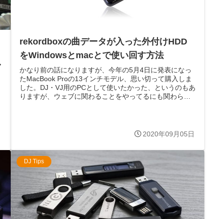
rekordboxの曲データが入った外付けHDD
をWindowsとmacとで使い回す方法
し
かなり前の話になりますが、今年の5月4日に発表になっ
たMacBook Proの13インチモデル、思い切って購入しま
した。DJ・VJ用のPCとして使いたかった、というのもあ
りますが、ウェブに関わることをやってるにも関わらず
mac全然触ったこと...
と
日
2020年09月05日
DJ Tips