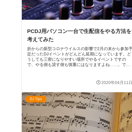
PCDJ用パソコン一台で生配信をやる方法を
考えてみた
折からの新型コロナウイルスの影響で2月の末から参加
定だったDJイベントがどんどん延期になっています。ど
うしても三密になりやすい場所でやるイベントですの
で、やる側も貸す側も慎重にはなりますよね……。で、
昨今の箱の営業自粛・イベント中止の影響...
2020年04月11
DJ Tips