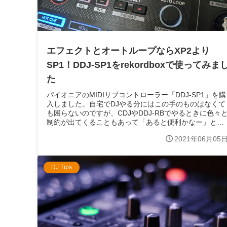
エフェクトとオートループならXP2より
SP1！DDJ-SP1をrekordboxで使ってみま
た
パイオニアのMIDIサブコントローラー「DDJ-SP1」を購
入しました。自宅でDJやる分にはこの手のものはなくて
も困らないのですが、CDJやDDJ-RBでやるときに色々
制約が出てくることもあって「あると便利かなー」と思
ってたんですね。たま...
2021年06月05
DJ Tips