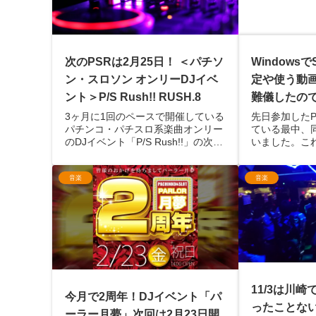
次のPSRは2月25日！ ＜パチソ
WindowsでS
ン・スロソン オンリーDJイベ
定や使う動
ント＞P/S Rush!! RUSH.8
難儀したの
3ヶ月に1回のペースで開催している
先日参加したP/
パチンコ・パチスロ系楽曲オンリー
ている最中、
のDJイベント「P/S Rush!!」の次回
いました。これ
開催日やらなにやらが決まりまし
「Serato 
た。2月25日の土曜日、15時からい
「Serato V
音楽
音楽
つもの「月明かり夢てらす」さんで
ました。コー
開催でございます。今回は緑色の
体験版という形
謎...
11/3は川崎でP
今月で2周年！DJイベント「パ
ったことな
ーラー月夢」次回は2月23日開