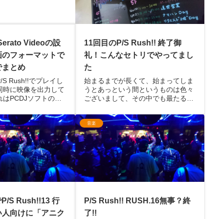
11回目のP/S Rush!! 終了御
erato Videoの設
礼！こんなセトリでやってまし
画のフォーマットで
た
でまとめ
始まるまでが長くて、始まってしま
S Rush!!でプレイし
うとあっという間というものは色々
同時に映像を出力して
ございまして、その中でも最たるも
はPCDJソフトの
のがDJイベントでございます。パチ
DJ」に搭載されている
ンコ・パチスロオンリー楽曲のクラ
ideo」という機能を使い
音楽
ブイベント「P/S Rush!!」の11回
ドを購入しなくても、
目、無事終了いたしました。今回も
で使う...
多数...
/S Rush!!13 行
P/S Rush!! RUSH.16無事？終
い人向けに「アニク
了!!